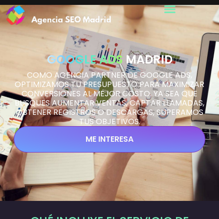
GOOGLE ADS
MADRID
COMO AGENCIA PARTNER DE GOOGLE ADS,
OPTIMIZAMOS TU PRESUPUESTO PARA MAXIMIZAR
CONVERSIONES AL MEJOR COSTO. YA SEA QUE
BUSQUES AUMENTAR VENTAS, CAPTAR LLAMADAS,
OBTENER REGISTROS O DESCARGAS, SUPERAMOS
TUS OBJETIVOS.
ME INTERESA