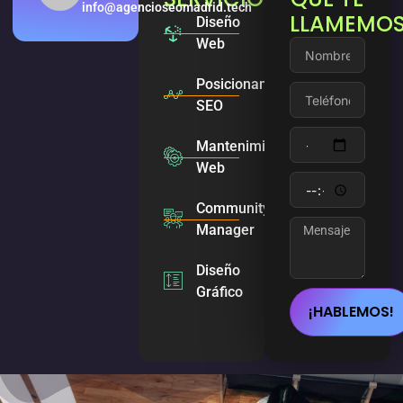
info@agencioseomadrid.tech
LLAMEMO
Diseño
Web
Posicionamiento
SEO
Mantenimiento
Web
Community
Manager
Diseño
Gráfico
¡HABLEMOS!